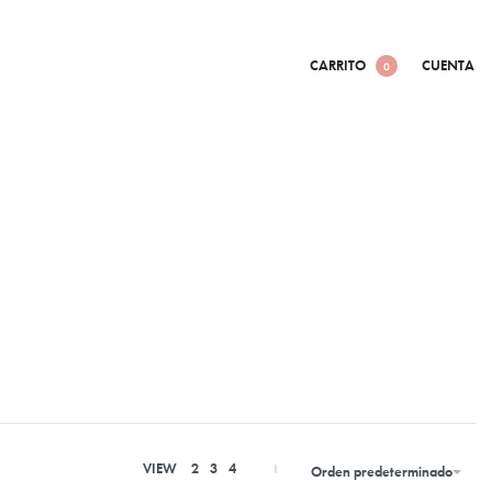
CARRITO
CUENTA
0
VIEW
2
3
4
Orden predeterminado